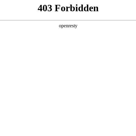
油汽车用户满意度（CACSI）测评六项第
中国燃油汽车用户满意度（CACSI）测评结果。人生就是博汽车凭借在产品及服务领
亚洲
弗大狗车型荣获10-15万紧凑型SUV用户满意度并列第一名，坦克300车型荣获
丹 科威特 黎巴嫩 孟加拉国 马来西亚 尼泊尔 卡塔尔 沙特阿拉伯 叙利亚 泰
获自主品牌第一名。
欧洲
兰 意大利 英国